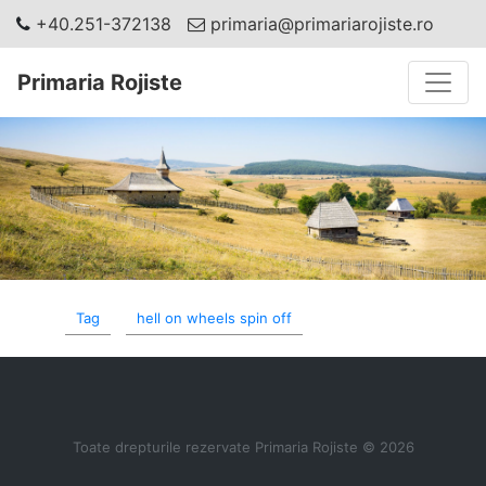
+40.251-372138
primaria@primariarojiste.ro
Toggle
Primaria Rojiste
Tag
hell on wheels spin off
Toate drepturile rezervate Primaria Rojiste © 2026