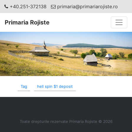
+40.251-372138
primaria@primariarojiste.ro
Toggle
Primaria Rojiste
Tag
hell spin $1 deposit
Toate drepturile rezervate Primaria Rojiste © 2026