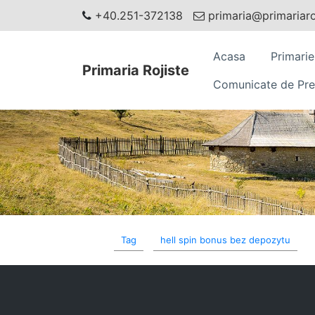
+40.251-372138
primaria@primariaroj
Acasa
Primarie
Primaria Rojiste
Comunicate de Pre
Tag
hell spin bonus bez depozytu