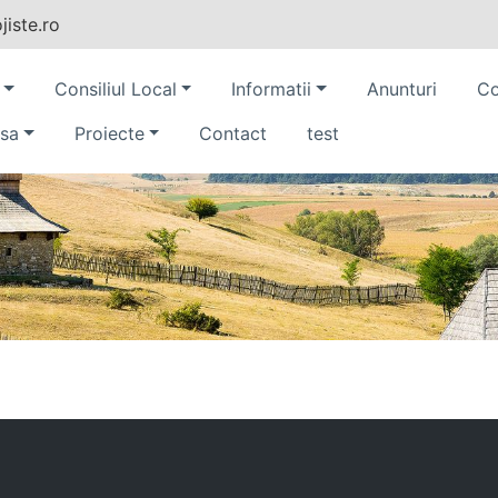
iste.ro
Consiliul Local
Informatii
Anunturi
Co
sa
Proiecte
Contact
test