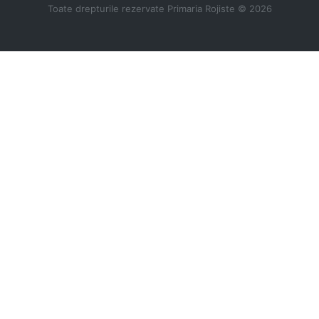
Toate drepturile rezervate Primaria Rojiste © 2026