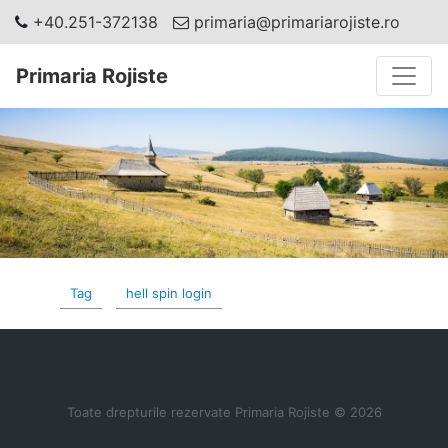
+40.251-372138
primaria@primariarojiste.ro
Toggle
Primaria Rojiste
Tag
hell spin login
Toate drepturile rezervate Primaria Rojiste © 2026