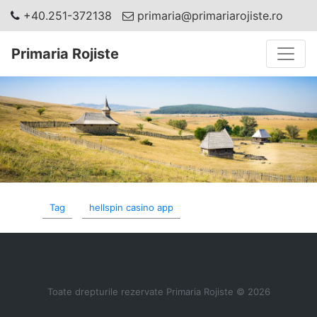
+40.251-372138
primaria@primariarojiste.ro
Toggle
Primaria Rojiste
Tag
hellspin casino app
Toate drepturile rezervate Primaria Rojiste © 2026