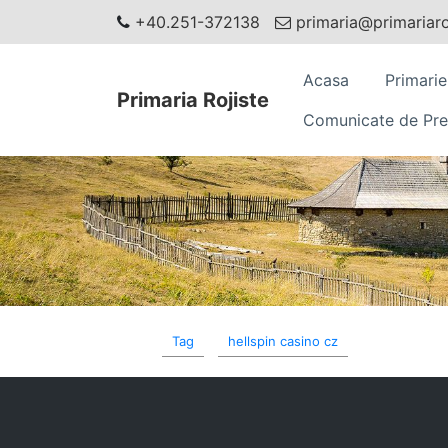
+40.251-372138
primaria@primariaroj
Acasa
Primarie
Primaria Rojiste
Comunicate de Pre
Tag
hellspin casino cz