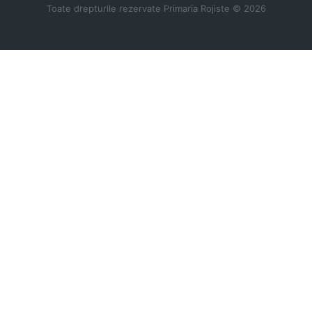
Toate drepturile rezervate Primaria Rojiste © 2026