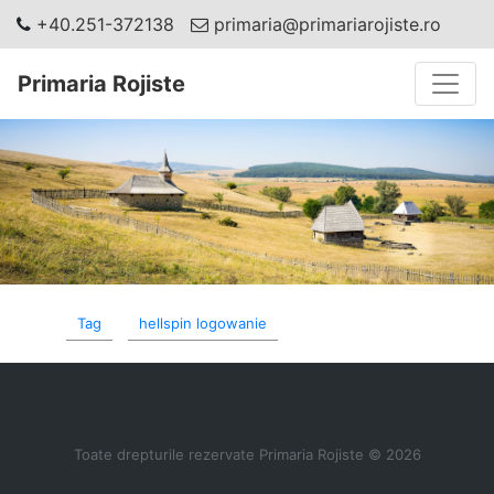
+40.251-372138
primaria@primariarojiste.ro
Toggle
Primaria Rojiste
Tag
hellspin logowanie
Toate drepturile rezervate Primaria Rojiste © 2026