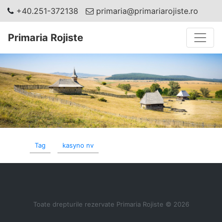
+40.251-372138
primaria@primariarojiste.ro
Toggle
Primaria Rojiste
Tag
kasyno nv
Toate drepturile rezervate Primaria Rojiste © 2026