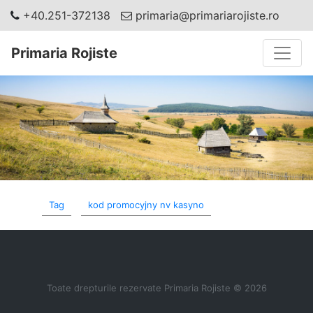
+40.251-372138
primaria@primariarojiste.ro
Toggle
Primaria Rojiste
Tag
kod promocyjny nv kasyno
Toate drepturile rezervate Primaria Rojiste © 2026