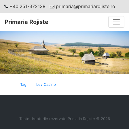
+40.251-372138
primaria@primariarojiste.ro
Toggle
Primaria Rojiste
Tag
Lev Casino
Toate drepturile rezervate Primaria Rojiste © 2026