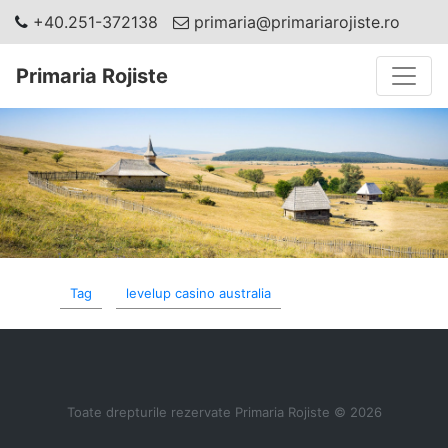
+40.251-372138
primaria@primariarojiste.ro
Toggle
Primaria Rojiste
Tag
levelup casino australia
Toate drepturile rezervate Primaria Rojiste © 2026