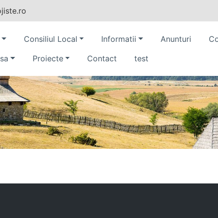
iste.ro
Consiliul Local
Informatii
Anunturi
Co
sa
Proiecte
Contact
test