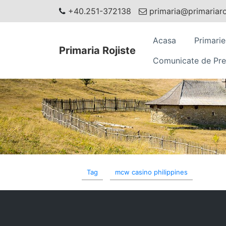
+40.251-372138
primaria@primariaroj
Acasa
Primarie
Primaria Rojiste
Comunicate de Pre
Tag
mcw casino philippines