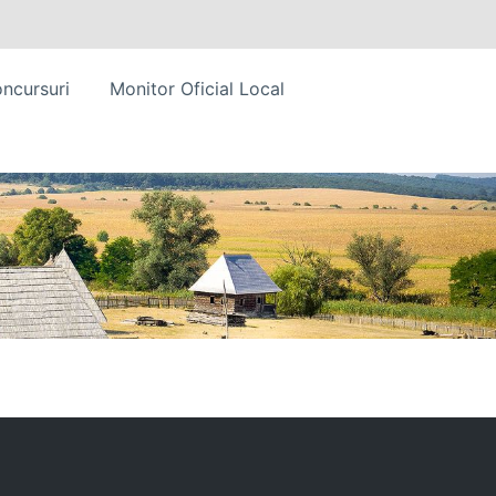
ncursuri
Monitor Oficial Local