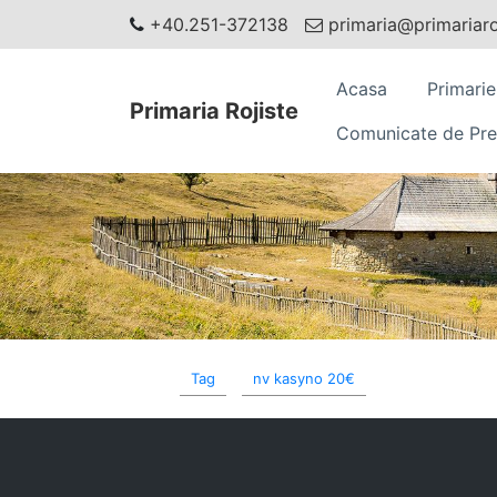
+40.251-372138
primaria@primariaroj
Acasa
Primarie
Primaria Rojiste
Comunicate de Pre
Tag
nv kasyno 20€