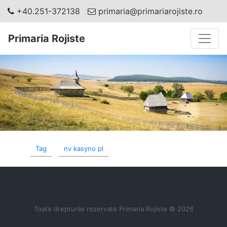
+40.251-372138
primaria@primariarojiste.ro
Toggle
Primaria Rojiste
Tag
nv kasyno pl
Toate drepturile rezervate Primaria Rojiste © 2026