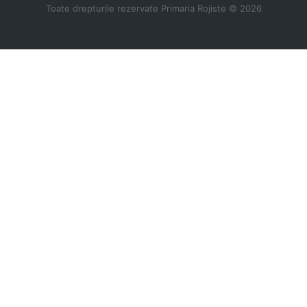
Toate drepturile rezervate Primaria Rojiste © 2026