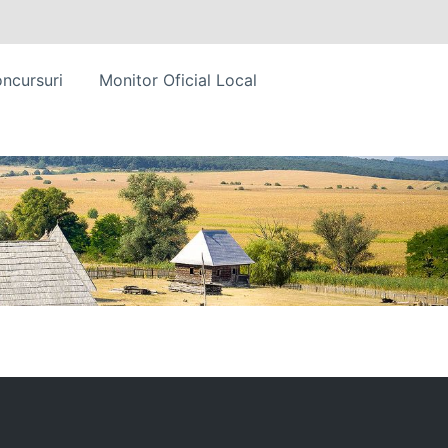
ncursuri
Monitor Oficial Local