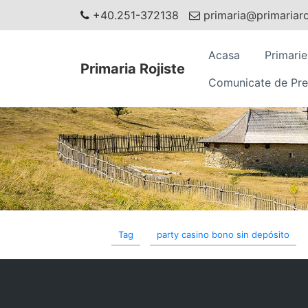
+40.251-372138
primaria@primariaroj
Acasa
Primarie
Primaria Rojiste
Comunicate de Pre
Tag
party casino bono sin depósito