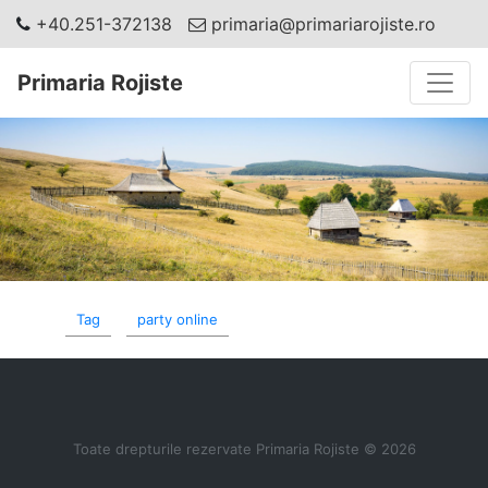
+40.251-372138
primaria@primariarojiste.ro
Toggle
Primaria Rojiste
Tag
party online
Toate drepturile rezervate Primaria Rojiste © 2026