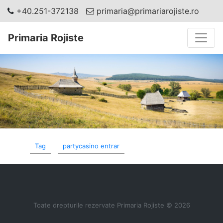
+40.251-372138
primaria@primariarojiste.ro
Toggle
Primaria Rojiste
Tag
partycasino entrar
Toate drepturile rezervate Primaria Rojiste © 2026