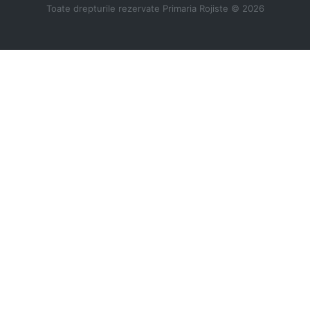
Toate drepturile rezervate Primaria Rojiste © 2026