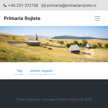
+40.251-372138
primaria@primariarojiste.ro
Toggle
Primaria Rojiste
Tag
phlwin register
Toate drepturile rezervate Primaria Rojiste © 2026