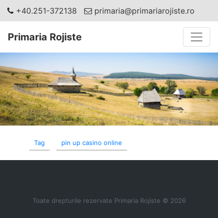
+40.251-372138
primaria@primariarojiste.ro
Toggle
Primaria Rojiste
Tag
pin up casino online
Toate drepturile rezervate Primaria Rojiste © 2026