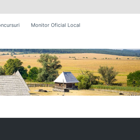
ncursuri
Monitor Oficial Local