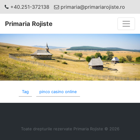
+40.251-372138
primaria@primariarojiste.ro
Toggle
Primaria Rojiste
Tag
pinco casino online
Toate drepturile rezervate Primaria Rojiste © 2026