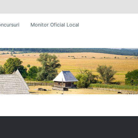
ncursuri
Monitor Oficial Local