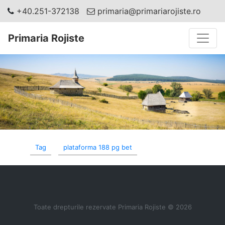
+40.251-372138
primaria@primariarojiste.ro
Toggle
Primaria Rojiste
Tag
plataforma 188 pg bet
Toate drepturile rezervate Primaria Rojiste © 2026