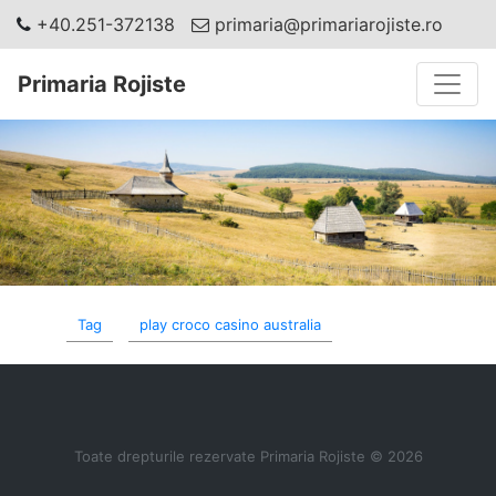
+40.251-372138
primaria@primariarojiste.ro
Toggle
Primaria Rojiste
Tag
play croco casino australia
Toate drepturile rezervate Primaria Rojiste © 2026