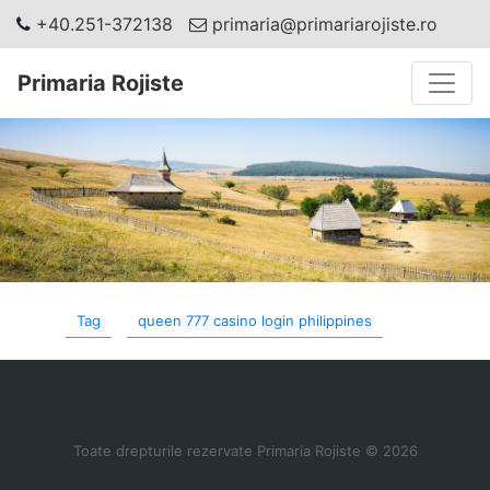
+40.251-372138
primaria@primariarojiste.ro
Toggle
Primaria Rojiste
Tag
queen 777 casino login philippines
Toate drepturile rezervate Primaria Rojiste © 2026