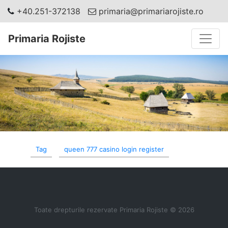
+40.251-372138
primaria@primariarojiste.ro
Toggle
Primaria Rojiste
Tag
queen 777 casino login register
Toate drepturile rezervate Primaria Rojiste © 2026