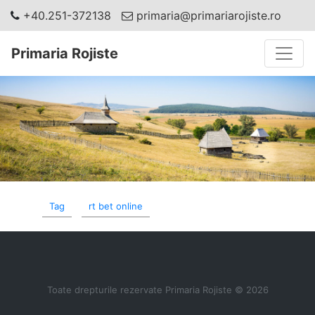
+40.251-372138
primaria@primariarojiste.ro
Toggle
Primaria Rojiste
Tag
rt bet online
Toate drepturile rezervate Primaria Rojiste © 2026