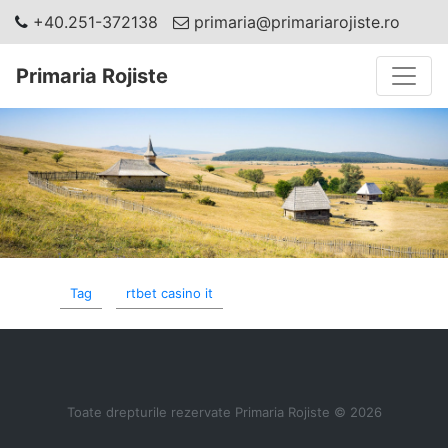
+40.251-372138
primaria@primariarojiste.ro
Toggle
Primaria Rojiste
Tag
rtbet casino it
Toate drepturile rezervate Primaria Rojiste © 2026