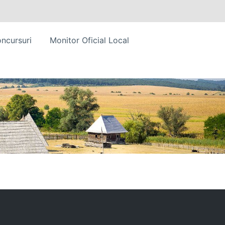
ncursuri
Monitor Oficial Local