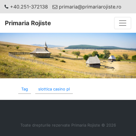
+40.251-372138
primaria@primariarojiste.ro
Toggle
Primaria Rojiste
Tag
slottica casino pl
Toate drepturile rezervate Primaria Rojiste © 2026