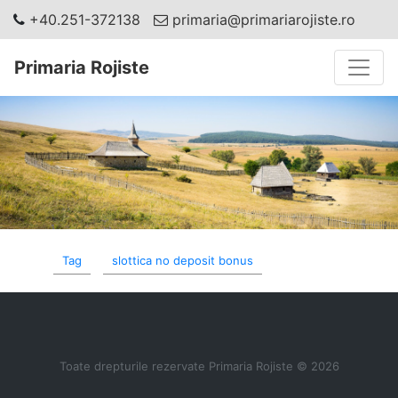
+40.251-372138
primaria@primariarojiste.ro
Toggle
Primaria Rojiste
Tag
slottica no deposit bonus
Toate drepturile rezervate Primaria Rojiste © 2026