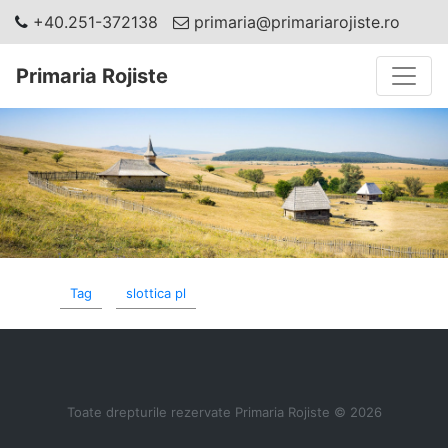
+40.251-372138
primaria@primariarojiste.ro
Toggle
Primaria Rojiste
Tag
slottica pl
Toate drepturile rezervate Primaria Rojiste © 2026