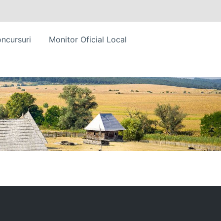
ncursuri
Monitor Oficial Local