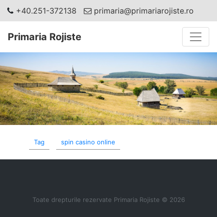
+40.251-372138
primaria@primariarojiste.ro
Toggle
Primaria Rojiste
Tag
spin casino online
Toate drepturile rezervate Primaria Rojiste © 2026