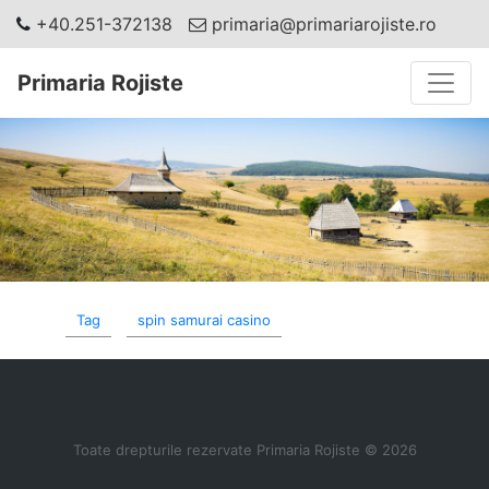
+40.251-372138
primaria@primariarojiste.ro
Toggle
Primaria Rojiste
Tag
spin samurai casino
Toate drepturile rezervate Primaria Rojiste © 2026