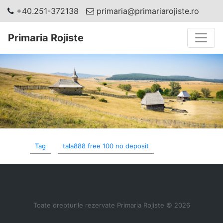
+40.251-372138
primaria@primariarojiste.ro
Toggle
Primaria Rojiste
Tag
tala888 free 100 no deposit
Toate drepturile rezervate Primaria Rojiste © 2026