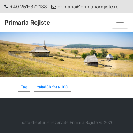
+40.251-372138
primaria@primariarojiste.ro
Toggle
Primaria Rojiste
Tag
tala888 free 100
Toate drepturile rezervate Primaria Rojiste © 2026