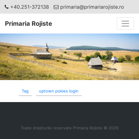
+40.251-372138
primaria@primariarojiste.ro
Toggle
Primaria Rojiste
Tag
uptown pokies login
Toate drepturile rezervate Primaria Rojiste © 2026