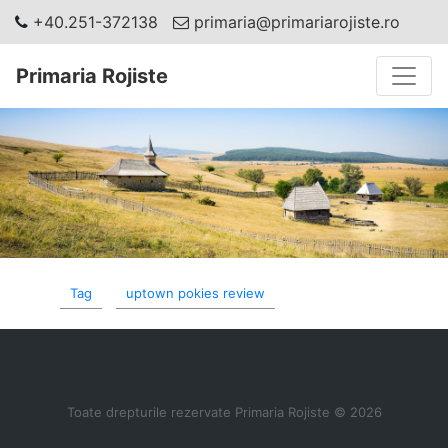
+40.251-372138
primaria@primariarojiste.ro
Toggle
Primaria Rojiste
Tag
uptown pokies review
Toate drepturile rezervate Primaria Rojiste © 2026