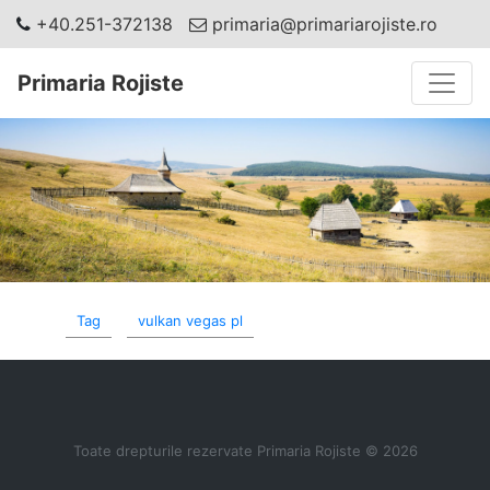
+40.251-372138
primaria@primariarojiste.ro
Toggle
Primaria Rojiste
Tag
vulkan vegas pl
Toate drepturile rezervate Primaria Rojiste © 2026