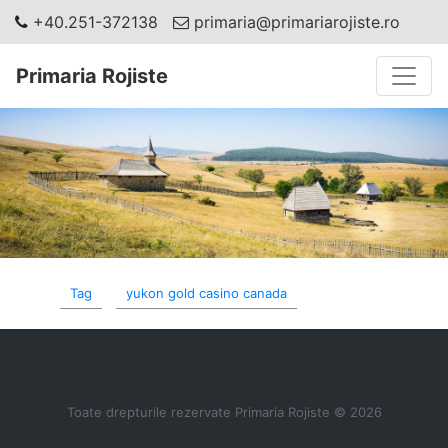
+40.251-372138
primaria@primariarojiste.ro
Toggle
Primaria Rojiste
Tag
yukon gold casino canada
Toate drepturile rezervate Primaria Rojiste © 2026