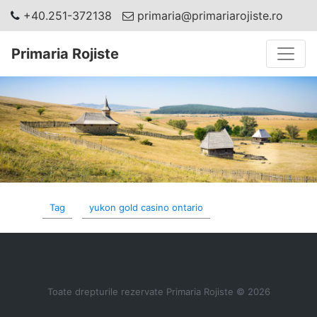
+40.251-372138
primaria@primariarojiste.ro
Toggle
Primaria Rojiste
Tag
yukon gold casino ontario
Toate drepturile rezervate Primaria Rojiste © 2026