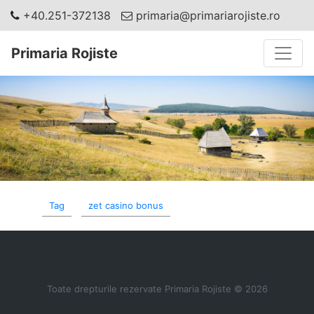
+40.251-372138
primaria@primariarojiste.ro
Toggle
Primaria Rojiste
Tag
zet casino bonus
Toate drepturile rezervate Primaria Rojiste © 2026