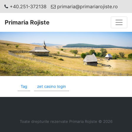
+40.251-372138
primaria@primariarojiste.ro
Toggle
Primaria Rojiste
Tag
zet casino login
Toate drepturile rezervate Primaria Rojiste © 2026