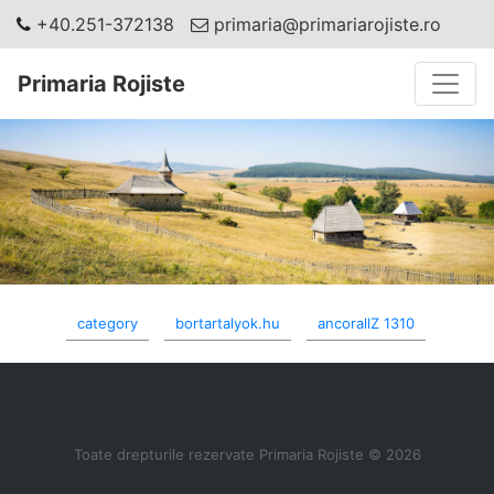
+40.251-372138
primaria@primariarojiste.ro
Toggle
Primaria Rojiste
category
bortartalyok.hu
ancorallZ 1310
Toate drepturile rezervate Primaria Rojiste © 2026